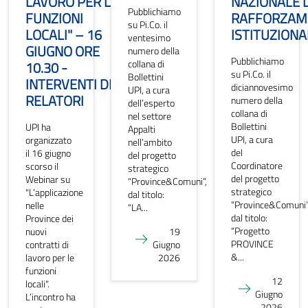
LAVORO PER LE
NAZIONALE D
Pubblichiamo
FUNZIONI
RAFFORZAM
su Pi.Co. il
LOCALI" – 16
ISTITUZIONA
ventesimo
GIUGNO ORE
numero della
Pubblichiamo
collana di
10.30 -
su Pi.Co. il
Bollettini
INTERVENTI DEI
diciannovesimo
UPI, a cura
RELATORI
numero della
dell’esperto
collana di
nel settore
Bollettini
UPI ha
Appalti
UPI, a cura
organizzato
nell’ambito
del
il 16 giugno
del progetto
Coordinatore
scorso il
strategico
del progetto
Webinar su
“Province&Comuni”,
strategico
"L’applicazione
dal titolo:
“Province&Comuni”
nelle
“LA...
dal titolo:
Province dei
“Progetto
nuovi
19
PROVINCE
contratti di
Giugno
&...
lavoro per le
2026
funzioni
12
locali".
Giugno
L’incontro ha
2026