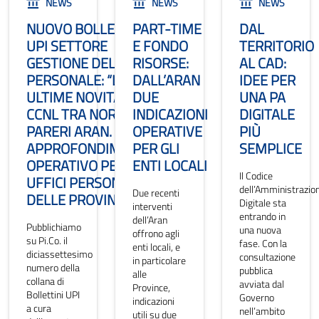
NEWS
NEWS
NEWS
NUOVO BOLLETTINO
PART-TIME
DAL
UPI SETTORE
E FONDO
TERRITORIO
GESTIONE DEL
RISORSE:
AL CAD:
PERSONALE: “LE
DALL’ARAN
IDEE PER
ULTIME NOVITÀ DEL
DUE
UNA PA
CCNL TRA NORME E
INDICAZIONI
DIGITALE
PARERI ARAN.
OPERATIVE
PIÙ
APPROFONDIMENTO
PER GLI
SEMPLICE
OPERATIVO PER GLI
ENTI LOCALI
Il Codice
UFFICI PERSONALE
dell’Amministrazio
Due recenti
DELLE PROVINCE”.
Digitale sta
interventi
entrando in
dell’Aran
Pubblichiamo
una nuova
offrono agli
su Pi.Co. il
fase. Con la
enti locali, e
diciassettesimo
consultazione
in particolare
numero della
pubblica
alle
collana di
avviata dal
Province,
Bollettini UPI
Governo
indicazioni
a cura
nell’ambito
utili su due