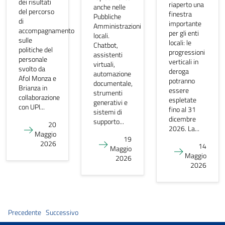
dei risultati
riaperto una
anche nelle
del percorso
finestra
Pubbliche
di
importante
Amministrazioni
accompagnamento
per gli enti
locali.
sulle
locali: le
Chatbot,
politiche del
progressioni
assistenti
personale
verticali in
virtuali,
svolto da
deroga
automazione
Afol Monza e
potranno
documentale,
Brianza in
essere
strumenti
collaborazione
espletate
generativi e
con UPI...
fino al 31
sistemi di
dicembre
supporto...
20
2026. La...
Maggio
19
2026
14
Maggio
Maggio
2026
2026
Precedente
Successivo