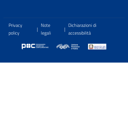
Privacy
Note
Dichiarazioni di
|
|
policy
legali
accessibilità