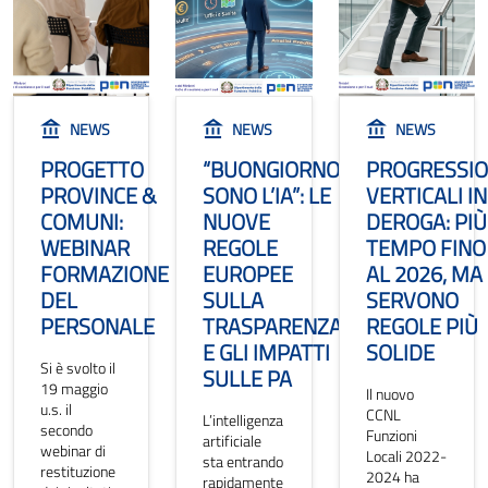
NEWS
NEWS
NEWS
PROGETTO
“BUONGIORNO,
PROGRESSIO
PROVINCE &
SONO L’IA”: LE
VERTICALI IN
COMUNI:
NUOVE
DEROGA: PIÙ
WEBINAR
REGOLE
TEMPO FINO
FORMAZIONE
EUROPEE
AL 2026, MA
DEL
SULLA
SERVONO
PERSONALE
TRASPARENZA
REGOLE PIÙ
E GLI IMPATTI
SOLIDE
Si è svolto il
SULLE PA
19 maggio
Il nuovo
u.s. il
CCNL
L’intelligenza
secondo
Funzioni
artificiale
webinar di
Locali 2022-
sta entrando
restituzione
2024 ha
rapidamente