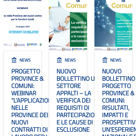
NEWS
NEWS
NEWS
PROGETTO
NUOVO
NUOVO
PROVINCE &
BOLLETTINO UPI
BOLLETTINO
COMUNI:
SETTORE
PROGETTO
WEBINAR
APPALTI – LA
PROVINCE &
“L’APPLICAZIONE
VERIFICA DEI
COMUNI:
NELLE
REQUISITI DI
RISULTATI,
PROVINCE DEI
PARTECIPAZIONE
IMPATTI E
NUOVI
E LE CAUSE DI
PROSPETTIV
CONTRATTI DI
ESCLUSIONE
UN’ESPERIE