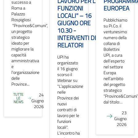
LAVORO PER LE
PROGRAMMA
successo a
FUNZIONI
EUROPEA
Roma a
Palazzo
LOCALI" – 16
Rospigliosi
Pubblichiamo
GIUGNO ORE
"Province&Comuni",
su Pi.Co. il
10.30 -
un progetto
ventunesimo
INTERVENTI DEI
strategico
numero della
ideato per
collana di
RELATORI
migliorare la
Bollettini
capacità
UPI, a cura
UPI ha
amministrativa
dell’esperto
organizzato
e
nel settore
il 16 giugno
l'organizzazione
Europa
scorso il
delle
nell’ambito
Webinar su
Province...
del progetto
"L’applicazione
strategico
nelle
TUTTE
24
“Province&Comuni”
Province dei
LE
Giugno
dal titolo:...
NEWS
nuovi
2026
contratti di
23
lavoro per le
Giugno
funzioni
2026
locali".
L’incontro ha