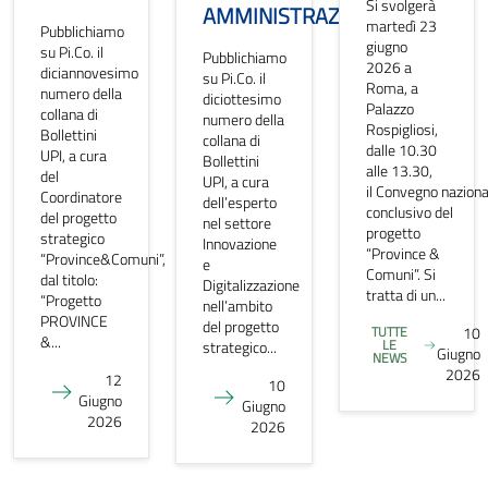
Si svolgerà
AMMINISTRAZIONE
martedì 23
Pubblichiamo
giugno
su Pi.Co. il
Pubblichiamo
2026 a
diciannovesimo
su Pi.Co. il
Roma, a
numero della
diciottesimo
Palazzo
collana di
numero della
Rospigliosi,
Bollettini
collana di
dalle 10.30
UPI, a cura
Bollettini
alle 13.30,
del
UPI, a cura
il Convegno naziona
Coordinatore
dell’esperto
conclusivo del
del progetto
nel settore
progetto
strategico
Innovazione
“Province &
“Province&Comuni”,
e
Comuni”. Si
dal titolo:
Digitalizzazione
tratta di un...
“Progetto
nell’ambito
PROVINCE
del progetto
TUTTE
10
&...
LE
strategico...
Giugno
NEWS
2026
12
10
Giugno
Giugno
2026
2026