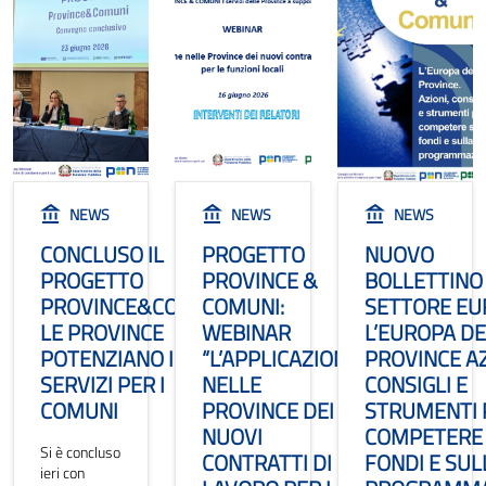
NEWS
NEWS
NEWS
CONCLUSO IL
PROGETTO
NUOVO
PROGETTO
PROVINCE &
BOLLETTINO
PROVINCE&COMUNI:
COMUNI:
SETTORE EU
LE PROVINCE
WEBINAR
L’EUROPA D
POTENZIANO I
“L’APPLICAZIONE
PROVINCE AZ
SERVIZI PER I
NELLE
CONSIGLI E
COMUNI
PROVINCE DEI
STRUMENTI 
NUOVI
COMPETERE 
Si è concluso
CONTRATTI DI
FONDI E SUL
ieri con