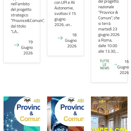
del progetto
con UPI e Ali
nell’ambito
nazionale
Autonomie,
del progetto
“Province &
svoltosi il 15
strategico
Comuni”, che
giugno
“Province&Comuni”,
si terrà
2026, un...
dal titolo:
martedì 23
“LA...
giugno 2026
18
a Roma,
Giugno
19
dalle 10.00
2026
Giugno
alle 13.30,...
2026
TUTTE
16
LE
Giugno
NEWS
2026