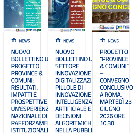
NEWS
NEWS
NEWS
NUOVO
NUOVO
PROGETTO
BOLLETTINO UPI
BOLLETTINO UPI
“PROVINCE
PROGETTO
SETTORE
& COMUNI”
PROVINCE &
INNOVAZIONE E
–
COMUNI:
DIGITALIZZAZIONE:
CONVEGNO
RISULTATI,
PILLOLE DI
CONCLUSIVO
IMPATTI E
INNOVAZIONE
A ROMA,
PROSPETTIVE DI
INTELLIGENZA
MARTEDÌ 23
UN’ESPERIENZA
ARTIFICIALE E
GIUGNO
NAZIONALE DI
DECISIONI
2026 ORE
RAFFORZAMENTO
ALGORITMICHE
10.30
ISTITUZIONALE
NELLA PUBBLICA