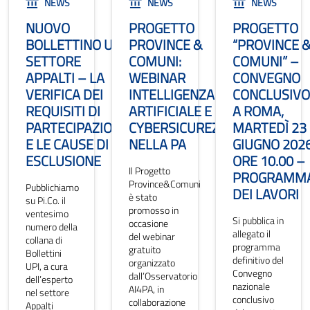
NEWS
NEWS
NEWS
NUOVO
PROGETTO
PROGETTO
BOLLETTINO UPI
PROVINCE &
“PROVINCE 
SETTORE
COMUNI:
COMUNI” –
APPALTI – LA
WEBINAR
CONVEGNO
VERIFICA DEI
INTELLIGENZA
CONCLUSIVO
REQUISITI DI
ARTIFICIALE E
A ROMA,
PARTECIPAZIONE
CYBERSICUREZZA
MARTEDÌ 23
E LE CAUSE DI
NELLA PA
GIUGNO 202
ESCLUSIONE
ORE 10.00 –
Il Progetto
PROGRAMM
Province&Comuni
Pubblichiamo
DEI LAVORI
è stato
su Pi.Co. il
promosso in
ventesimo
Si pubblica in
occasione
numero della
allegato il
del webinar
collana di
programma
gratuito
Bollettini
definitivo del
organizzato
UPI, a cura
Convegno
dall’Osservatorio
dell’esperto
nazionale
AI4PA, in
nel settore
conclusivo
collaborazione
Appalti